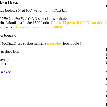
ky a Hráči,
 kde budete
sbírat body ve formátu WIN/BET.
AMING nebo PLAYnGO
slotech a už sbíráte.
odů
. Jakmile nasbíráte 1500 bodů,
Dědek Ti přihodí 100 Kč na účet !
to dokonce
15x a tím získat navíc 1500 Kč !
kci bonusy.
R FREEZE
, tak si zkus zahrát a
freespiny
jsou Tvoje !
to dnes létá.
ovu partu
LICH
 a akce
|