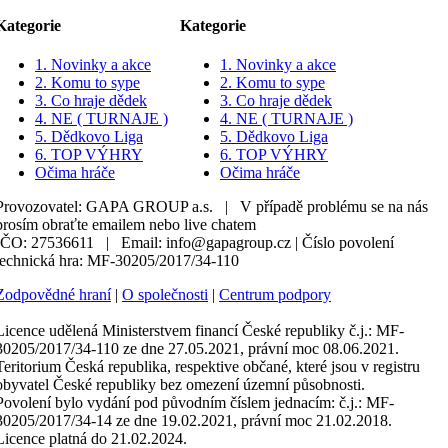
Kategorie
Kategorie
1. Novinky a akce
1. Novinky a akce
2. Komu to sype
2. Komu to sype
3. Co hraje dědek
3. Co hraje dědek
4. NE ( TURNAJE )
4. NE ( TURNAJE )
5. Dědkovo Liga
5. Dědkovo Liga
6. TOP VÝHRY
6. TOP VÝHRY
Očima hráče
Očima hráče
Provozovatel: GAPA GROUP a.s. | V případě problému se na nás
prosím obraťte emailem nebo live chatem
IČO: 27536611 | Email: info@gapagroup.cz | Číslo povolení
technická hra: MF-30205/2017/34-110
Zodpovědné hraní
|
O společnosti
|
Centrum podpory
Licence udělená Ministerstvem financí České republiky č.j.: MF-
30205/2017/34-110 ze dne 27.05.2021, právní moc 08.06.2021.
Teritorium Česká republika, respektive občané, které jsou v registru
obyvatel České republiky bez omezení územní působnosti.
Povolení bylo vydání pod původním číslem jednacím: č.j.: MF-
30205/2017/34-14 ze dne 19.02.2021, právní moc 21.02.2018.
Licence platná do 21.02.2024.