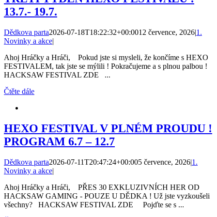
13.7.- 19.7.
Dědkova parta
2026-07-18T18:22:32+00:00
12 července, 2026
|
1.
Novinky a akce
|
Ahoj Hráčky a Hráči, Pokud jste si mysleli, že končíme s HEXO
FESTIVALEM, tak jste se mýlili ! Pokračujeme a s plnou palbou !
HACKSAW FESTIVAL ZDE ...
Čtěte dále
HEXO FESTIVAL V PLNÉM PROUDU !
PROGRAM 6.7 – 12.7
Dědkova parta
2026-07-11T20:47:24+00:00
5 července, 2026
|
1.
Novinky a akce
|
Ahoj Hráčky a Hráči, PŘES 30 EXKLUZIVNÍCH HER OD
HACKSAW GAMING - POUZE U DĚDKA ! Už jste vyzkoušeli
všechny? HACKSAW FESTIVAL ZDE Pojďte se s ...