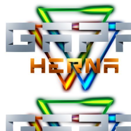
Přeskočit
na
obsah