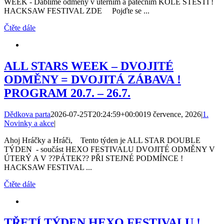
WEEK - Dablíme odměny v úterním a pátečním KOLE ŠTĚSTÍ !
HACKSAW FESTIVAL ZDE Pojďte se ...
Čtěte dále
ALL STARS WEEK – DVOJITÉ
ODMĚNY = DVOJITÁ ZÁBAVA !
PROGRAM 20.7. – 26.7.
Dědkova parta
2026-07-25T20:24:59+00:00
19 července, 2026
|
1.
Novinky a akce
|
Ahoj Hráčky a Hráči, Tento týden je ALL STAR DOUBLE
TÝDEN - součást HEXO FESTIVALU DVOJITÉ ODMĚNY V
ÚTERÝ A V ??PÁTEK?? PŘI STEJNÉ PODMÍNCE !
HACKSAW FESTIVAL ...
Čtěte dále
TŘETÍ TÝDEN HEXO FESTIVALU !