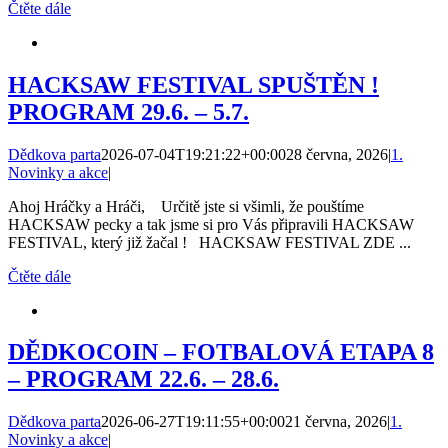
Čtěte dále
HACKSAW FESTIVAL SPUŠTĚN !
PROGRAM 29.6. – 5.7.
Dědkova parta
2026-07-04T19:21:22+00:00
28 června, 2026
|
1.
Novinky a akce
|
Ahoj Hráčky a Hráči, Určitě jste si všimli, že pouštíme
HACKSAW pecky a tak jsme si pro Vás připravili HACKSAW
FESTIVAL, který již žačal ! HACKSAW FESTIVAL ZDE ...
Čtěte dále
DĚDKOCOIN – FOTBALOVÁ ETAPA 8
– PROGRAM 22.6. – 28.6.
Dědkova parta
2026-06-27T19:11:55+00:00
21 června, 2026
|
1.
Novinky a akce
|