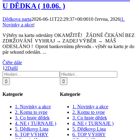
U DĚDKA ( 10.06. )
Dědkova parta
2026-06-11T22:29:37+00:00
10 června, 2026
|
1.
Novinky a akce
|
Výběry na kartu odeslány OKAMŽITĚ! ŽÁDNÉ ČEKÁNÍ BEZ
ZDRŽOVÁNÍ VYHRAJ → ZADEJ VÝBĚR → MÁŠ
ODESLÁNO ! Oproti bankovnímu převodu - výběr na kartu je do
pár sekund odeslán. ...
Čtěte dále
1
2
Další
Hledat:
Hledat:
Kategorie
Kategorie
1. Novinky a akce
1. Novinky a akce
2. Komu to sype
2. Komu to sype
3. Co hraje dědek
3. Co hraje dědek
4. NE ( TURNAJE )
4. NE ( TURNAJE )
5. Dědkovo Liga
5. Dědkovo Liga
6. TOP VÝHRY
6. TOP VÝHRY