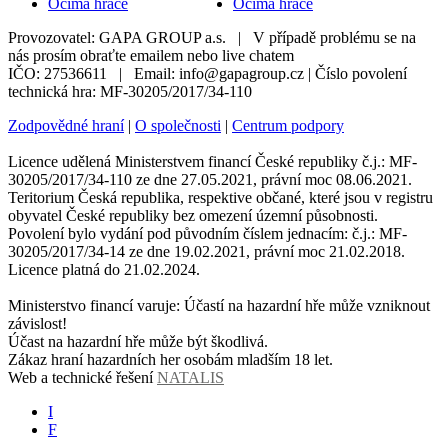
Očima hráče
Očima hráče
Provozovatel: GAPA GROUP a.s. | V případě problému se na
nás prosím obraťte emailem nebo live chatem
IČO: 27536611 | Email: info@gapagroup.cz | Číslo povolení
technická hra: MF-30205/2017/34-110
Zodpovědné hraní
|
O společnosti
|
Centrum podpory
Licence udělená Ministerstvem financí České republiky č.j.: MF-
30205/2017/34-110 ze dne 27.05.2021, právní moc 08.06.2021.
Teritorium Česká republika, respektive občané, které jsou v registru
obyvatel České republiky bez omezení územní působnosti.
Povolení bylo vydání pod původním číslem jednacím: č.j.: MF-
30205/2017/34-14 ze dne 19.02.2021, právní moc 21.02.2018.
Licence platná do 21.02.2024.
Ministerstvo financí varuje: Účastí na hazardní hře může vzniknout
závislost!
Účast na hazardní hře může být škodlivá.
Zákaz hraní hazardních her osobám mladším 18 let.
Web a technické řešení
NATALIS
I
F