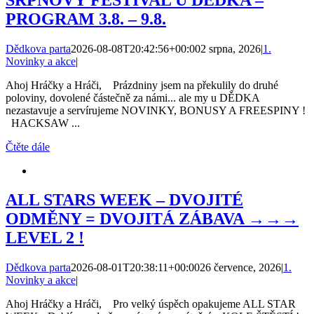
PROGRAM 3.8. – 9.8.
Dědkova parta
2026-08-08T20:42:56+00:00
2 srpna, 2026
|
1.
Novinky a akce
|
Ahoj Hráčky a Hráči, Prázdniny jsem na překulily do druhé
poloviny, dovolené částečně za námi... ale my u DĚDKA
nezastavuje a servírujeme NOVINKY, BONUSY A FREESPINY !
HACKSAW ...
Čtěte dále
ALL STARS WEEK – DVOJITÉ
ODMĚNY = DVOJITÁ ZÁBAVA →→→
LEVEL 2 !
Dědkova parta
2026-08-01T20:38:11+00:00
26 července, 2026
|
1.
Novinky a akce
|
Ahoj Hráčky a Hráči, Pro velký úspěch opakujeme ALL STAR