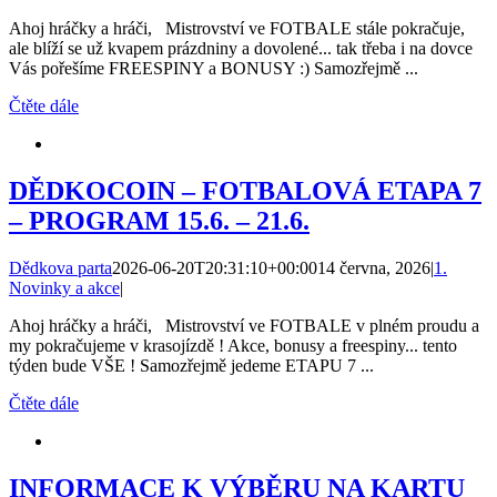
Ahoj hráčky a hráči, Mistrovství ve FOTBALE stále pokračuje,
ale blíží se už kvapem prázdniny a dovolené... tak třeba i na dovce
Vás pořešíme FREESPINY a BONUSY :) Samozřejmě ...
Čtěte dále
DĚDKOCOIN – FOTBALOVÁ ETAPA 7
– PROGRAM 15.6. – 21.6.
Dědkova parta
2026-06-20T20:31:10+00:00
14 června, 2026
|
1.
Novinky a akce
|
Ahoj hráčky a hráči, Mistrovství ve FOTBALE v plném proudu a
my pokračujeme v krasojízdě ! Akce, bonusy a freespiny... tento
týden bude VŠE ! Samozřejmě jedeme ETAPU 7 ...
Čtěte dále
INFORMACE K VÝBĚRU NA KARTU