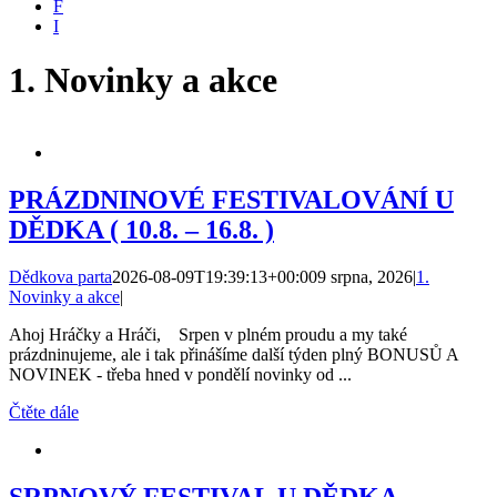
F
I
1. Novinky a akce
PRÁZDNINOVÉ FESTIVALOVÁNÍ U
DĚDKA ( 10.8. – 16.8. )
Dědkova parta
2026-08-09T19:39:13+00:00
9 srpna, 2026
|
1.
Novinky a akce
|
Ahoj Hráčky a Hráči, Srpen v plném proudu a my také
prázdninujeme, ale i tak přinášíme další týden plný BONUSŮ A
NOVINEK - třeba hned v pondělí novinky od ...
Čtěte dále
SRPNOVÝ FESTIVAL U DĚDKA –