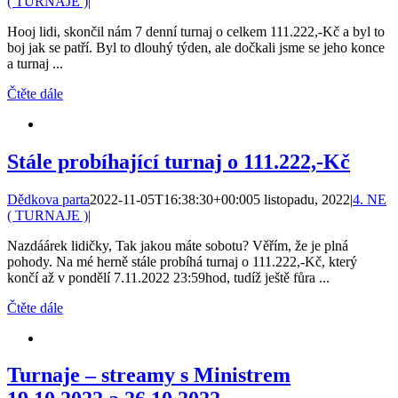
( TURNAJE )
|
Hooj lidi, skončil nám 7 denní turnaj o celkem 111.222,-Kč a byl to
boj jak se patří. Byl to dlouhý týden, ale dočkali jsme se jeho konce
a turnaj ...
Čtěte dále
Stále probíhající turnaj o 111.222,-Kč
Dědkova parta
2022-11-05T16:38:30+00:00
5 listopadu, 2022
|
4. NE
( TURNAJE )
|
Nazdáárek lidičky, Tak jakou máte sobotu? Věřím, že je plná
pohody. Na mé herně stále probíhá turnaj o 111.222,-Kč, který
končí až v pondělí 7.11.2022 23:59hod, tudíž ještě fůra ...
Čtěte dále
Turnaje – streamy s Ministrem