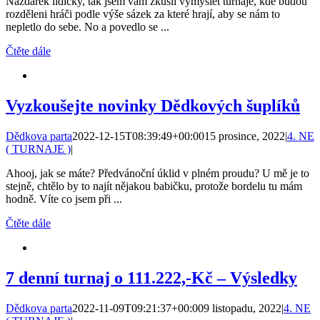
Nazdárek lidičky, tak jsem vám zkusil vymyslet turnaje, kde budou
rozděleni hráči podle výše sázek za které hrají, aby se nám to
nepletlo do sebe. No a povedlo se ...
Čtěte dále
Vyzkoušejte novinky Dědkových šuplíků
Dědkova parta
2022-12-15T08:39:49+00:00
15 prosince, 2022
|
4. NE
( TURNAJE )
|
Ahooj, jak se máte? Předvánoční úklid v plném proudu? U mě je to
stejně, chtělo by to najít nějakou babičku, protože bordelu tu mám
hodně. Víte co jsem při ...
Čtěte dále
7 denní turnaj o 111.222,-Kč – Výsledky
Dědkova parta
2022-11-09T09:21:37+00:00
9 listopadu, 2022
|
4. NE