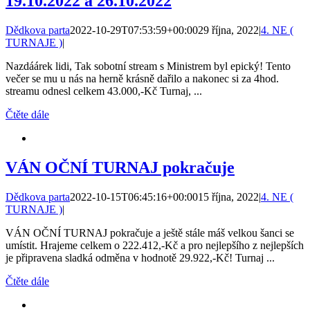
19.10.2022 a 26.10.2022
Dědkova parta
2022-10-29T07:53:59+00:00
29 října, 2022
|
4. NE (
TURNAJE )
|
Nazdáárek lidi, Tak sobotní stream s Ministrem byl epický! Tento
večer se mu u nás na herně krásně dařilo a nakonec si za 4hod.
streamu odnesl celkem 43.000,-Kč Turnaj, ...
Čtěte dále
VÁN OČNÍ TURNAJ pokračuje
Dědkova parta
2022-10-15T06:45:16+00:00
15 října, 2022
|
4. NE (
TURNAJE )
|
VÁN OČNÍ TURNAJ pokračuje a ještě stále máš velkou šanci se
umístit. Hrajeme celkem o 222.412,-Kč a pro nejlepšího z nejlepších
je připravena sladká odměna v hodnotě 29.922,-Kč! Turnaj ...
Čtěte dále