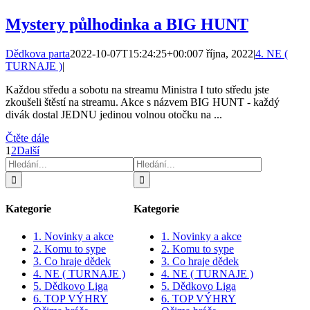
Mystery půlhodinka a BIG HUNT
Dědkova parta
2022-10-07T15:24:25+00:00
7 října, 2022
|
4. NE (
TURNAJE )
|
Každou středu a sobotu na streamu Ministra I tuto středu jste
zkoušeli štěstí na streamu. Akce s názvem BIG HUNT - každý
divák dostal JEDNU jedinou volnou otočku na ...
Čtěte dále
1
2
Další
Hledat:
Hledat:
Kategorie
Kategorie
1. Novinky a akce
1. Novinky a akce
2. Komu to sype
2. Komu to sype
3. Co hraje dědek
3. Co hraje dědek
4. NE ( TURNAJE )
4. NE ( TURNAJE )
5. Dědkovo Liga
5. Dědkovo Liga
6. TOP VÝHRY
6. TOP VÝHRY