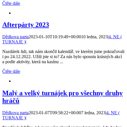
Čtěte dále
Afterpárty 2023
Dědkova parta
2023-01-10T10:19:49+00:00
10 ledna, 2023
|
4. NE (
TURNAJE )
|
Nazdárek lidi, tak nám skončil kalendář, ve kterém jsme pokračovali
i po 24.12.2022. Užili jste si to? Za nás bylo spoustu krásných akcí
a podle aktivity, která na kasínu ...
Čtěte dále
Malý a velký turnájek pro všechny druhy
hráčů
Dědkova parta
2023-01-07T09:58:22+00:00
7 ledna, 2023
|
4. NE (
TURNAJE )
|