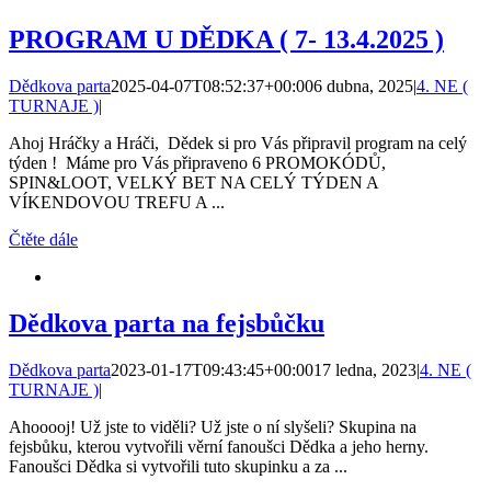
PROGRAM U DĚDKA ( 7- 13.4.2025 )
Dědkova parta
2025-04-07T08:52:37+00:00
6 dubna, 2025
|
4. NE (
TURNAJE )
|
Ahoj Hráčky a Hráči, Dědek si pro Vás připravil program na celý
týden ! Máme pro Vás připraveno 6 PROMOKÓDŮ,
SPIN&LOOT, VELKÝ BET NA CELÝ TÝDEN A
VÍKENDOVOU TREFU A ...
Čtěte dále
Dědkova parta na fejsbůčku
Dědkova parta
2023-01-17T09:43:45+00:00
17 ledna, 2023
|
4. NE (
TURNAJE )
|
Ahooooj! Už jste to viděli? Už jste o ní slyšeli? Skupina na
fejsbůku, kterou vytvořili věrní fanoušci Dědka a jeho herny.
Fanoušci Dědka si vytvořili tuto skupinku a za ...