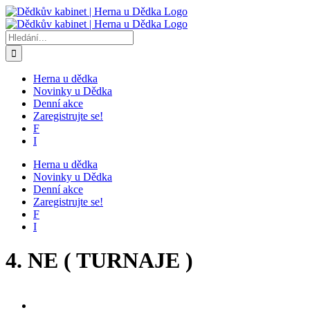
Přeskočit
na
obsah
Hledat:
Herna u dědka
Novinky u Dědka
Denní akce
Zaregistrujte se!
F
I
Herna u dědka
Novinky u Dědka
Denní akce
Zaregistrujte se!
F
I
4. NE ( TURNAJE )