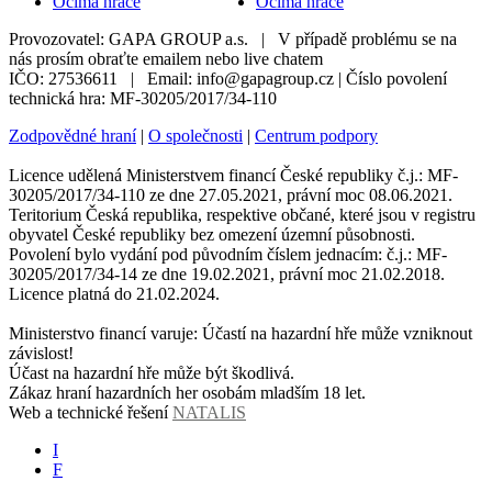
Očima hráče
Očima hráče
Provozovatel: GAPA GROUP a.s. | V případě problému se na
nás prosím obraťte emailem nebo live chatem
IČO: 27536611 | Email: info@gapagroup.cz | Číslo povolení
technická hra: MF-30205/2017/34-110
Zodpovědné hraní
|
O společnosti
|
Centrum podpory
Licence udělená Ministerstvem financí České republiky č.j.: MF-
30205/2017/34-110 ze dne 27.05.2021, právní moc 08.06.2021.
Teritorium Česká republika, respektive občané, které jsou v registru
obyvatel České republiky bez omezení územní působnosti.
Povolení bylo vydání pod původním číslem jednacím: č.j.: MF-
30205/2017/34-14 ze dne 19.02.2021, právní moc 21.02.2018.
Licence platná do 21.02.2024.
Ministerstvo financí varuje: Účastí na hazardní hře může vzniknout
závislost!
Účast na hazardní hře může být škodlivá.
Zákaz hraní hazardních her osobám mladším 18 let.
Web a technické řešení
NATALIS
I
F