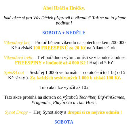
větší
Ahoj Hráči a Hráčky,
obrázek
Jaké akce si pro Vás Dědek připravil o víkendu? Tak se na to jdeme
podívat !
SOBOTA + NEDĚLE
Víkendový bet
– Protoč během víkendu na slotech celkem 200 000
Kč a získáš
100 FREESPINŮ za 20 Kč
na Atlantis Gold.
Víkendová trefa
– Tref pořádnou výhru, umísti se v tabulce a odnes
FREESPINY v hodnotě až 4 000 Kč !
Hraj od 5 Kč.
Spin&Loot
– Sesbírej 1 000b ve formátu – co otočení to 1 b ( od 5
Kč sázky ).
Za každých sesbíraných 1 000 b získáš 100 Kč.
Tuto akci lze využít až 10x.
Tato akce probíhá na slotech od výrobců
Tech4bet, BigWinGames,
Pragmatic, Play´n Go a Tom Horn.
Synot Dropy
– Hrej Synot sloty a
dropni si co nejvíce odměn !
SOBOTA