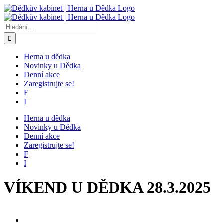
Přeskočit
na
obsah
Hledat:
Herna u dědka
Novinky u Dědka
Denní akce
Zaregistrujte se!
F
I
Herna u dědka
Novinky u Dědka
Denní akce
Zaregistrujte se!
F
I
VÍKEND U DĚDKA 28.3.2025
Zobrazit