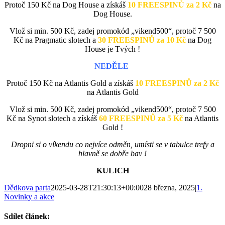
Protoč 150 Kč na Dog House a získáš
10 FREESPINŮ za 2 Kč
na
Dog House.
Vlož si min. 500 Kč, zadej promokód „vikend500“, protoč 7 500
Kč na Pragmatic slotech a
30 FREESPINŮ za 10 Kč
na Dog
House je Tvých !
NEDĚLE
Protoč 150 Kč na Atlantis Gold a získáš
10 FREESPINŮ za 2 Kč
na Atlantis Gold
Vlož si min. 500 Kč, zadej promokód „vikend500“, protoč 7 500
Kč na Synot slotech a získáš
60 FREESPINŮ za 5 Kč
na Atlantis
Gold !
Dropni si o víkendu co nejvíce odměn, umísti se v tabulce trefy a
hlavně se dobře bav !
KULICH
Dědkova parta
2025-03-28T21:30:13+00:00
28 března, 2025
|
1.
Novinky a akce
|
Sdílet článek: