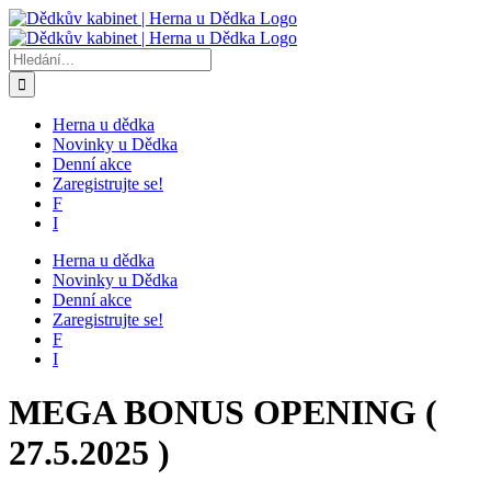
Přeskočit
na
obsah
Hledat:
Herna u dědka
Novinky u Dědka
Denní akce
Zaregistrujte se!
F
I
Herna u dědka
Novinky u Dědka
Denní akce
Zaregistrujte se!
F
I
MEGA BONUS OPENING (
27.5.2025 )