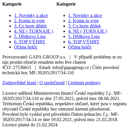
Kategorie
Kategorie
1. Novinky a akce
1. Novinky a akce
2. Komu to sype
2. Komu to sype
3. Co hraje dědek
3. Co hraje dědek
4. NE ( TURNAJE )
4. NE ( TURNAJE )
5. Dědkovo Liga
5. Dědkovo Liga
6. TOP VÝHRY
6. TOP VÝHRY
Očima hráče
Očima hráče
Provozovatel: GAPA GROUP a.s. | V případě problému se na
nás prosím obraťte emailem nebo live chatem
IČO: 27536611 | Email: info@gapagroup.cz | Číslo povolení
technická hra: MF-30205/2017/34-110
Zodpovědné hraní
|
O společnosti
|
Centrum podpory
Licence udělená Ministerstvem financí České republiky č.j.: MF-
30205/2017/34-110 ze dne 27.05.2021, právní moc 08.06.2021.
Teritorium Česká republika, respektive občané, které jsou v registru
obyvatel České republiky bez omezení územní působnosti.
Povolení bylo vydání pod původním číslem jednacím: č.j.: MF-
30205/2017/34-14 ze dne 19.02.2021, právní moc 21.02.2018.
Licence platná do 21.02.2024.