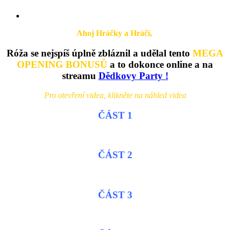
Zobrazit
větší
Ahoj Hráčky a Hráči,
obrázek
Róža se nejspíš úplně zbláznil a udělal tento
MEGA
OPENING BONUSŮ
a to dokonce online a na
streamu
Dědkovy Party !
Pro otevření videa, klikněte na náhled videa
ČÁST 1
ČÁST 2
ČÁST 3