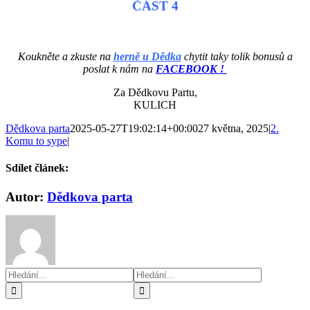
ČÁST 4
Koukněte a zkuste na
herně u Dědka
chytit taky tolik bonusů a
poslat k nám na
FACEBOOK !
Za Dědkovu Partu,
KULICH
Dědkova parta
2025-05-27T19:02:14+00:00
27 května, 2025
|
2.
Komu to sype
|
Sdílet článek:
Facebook
Twitter
Reddit
LinkedIn
WhatsApp
Telegram
Tumblr
Pinterest
Vk
E-
Autor:
Dědkova parta
mail
Hledat:
Hledat: