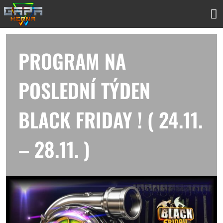
Přeskočit
na
obsah
PROGRAM NA
POSLEDNÍ TÝDEN
BLACK FRIDAY ! ( 24.11.
– 28.11. )
Zobrazit
větší
obrázek