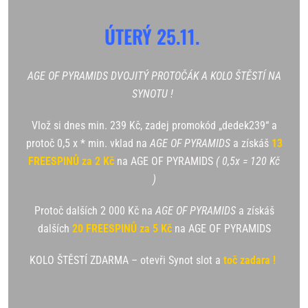
ÚTERÝ 25.11.
AGE OF PYRAMIDS DVOJITÝ PROTOČÁK A KOLO ŠTĚSTÍ NA
SYNOTU !
Vlož si dnes min. 239 Kč, zadej promokód „dedek239“ a
protoč 0,5 x * min. vklad na
AGE OF PYRAMIDS
a získáš
13
FREESPINŮ za 2 Kč
na AGE OF PYRAMIDS
( 0,5x = 120 Kč
)
Protoč dalších 2 000 Kč na
AGE OF PYRAMIDS
a získáš
dalších
20 FREESPINŮ za 5 Kč
na AGE OF PYRAMIDS
KOLO ŠTĚSTÍ ZDARMA – otevři Synot slot a
toč zadara !