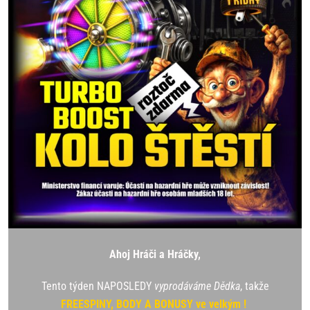
Ahoj Hráči a Hráčky,
Tento týden NAPOSLEDY
vyprodáváme Dědka
, takže
FREESPINY, BODY A BONUSY ve velkým !