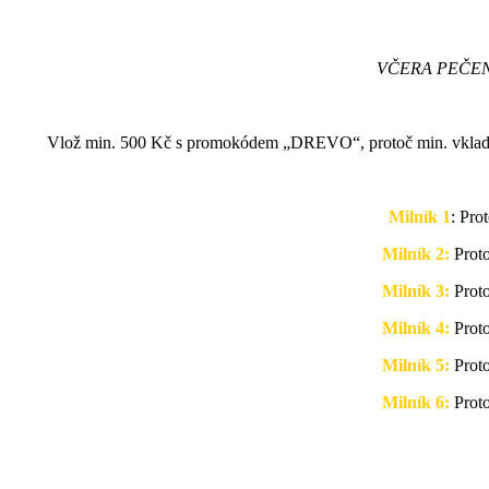
VČERA PEČEN
Vlož min. 500 Kč s promokódem „DREVO“, protoč min. v
Milník 1
: Pro
Milník 2:
Prot
Milník 3:
Proto
Milník 4:
Proto
Milník 5:
Proto
Milník 6:
Proto