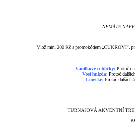
NEMÁTE NAPEČ
Vlož min. 200 Kč s promokódem „CUKROVI“, pro
Vanilkové rohlíčky:
Protoč da
Vosí hnízda:
Protoč dalšíc
Linecké:
Protoč dalších
TURNAJOVÁ AKVENTNÍ TREFA
K