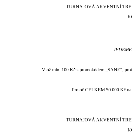
TURNAJOVÁ AKVENTNÍ TREFA
K
JEDEME 
Vlož min. 100 Kč s promokódem „SANE“, p
Protoč CELKEM 50 000 Kč 
TURNAJOVÁ AKVENTNÍ TREFA
K