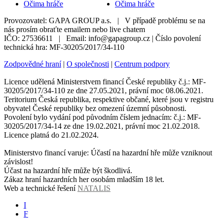
Očima hráče
Očima hráče
Provozovatel: GAPA GROUP a.s. | V případě problému se na
nás prosím obraťte emailem nebo live chatem
IČO: 27536611 | Email: info@gapagroup.cz | Číslo povolení
technická hra: MF-30205/2017/34-110
Zodpovědné hraní
|
O společnosti
|
Centrum podpory
Licence udělená Ministerstvem financí České republiky č.j.: MF-
30205/2017/34-110 ze dne 27.05.2021, právní moc 08.06.2021.
Teritorium Česká republika, respektive občané, které jsou v registru
obyvatel České republiky bez omezení územní působnosti.
Povolení bylo vydání pod původním číslem jednacím: č.j.: MF-
30205/2017/34-14 ze dne 19.02.2021, právní moc 21.02.2018.
Licence platná do 21.02.2024.
Ministerstvo financí varuje: Účastí na hazardní hře může vzniknout
závislost!
Účast na hazardní hře může být škodlivá.
Zákaz hraní hazardních her osobám mladším 18 let.
Web a technické řešení
NATALIS
I
F