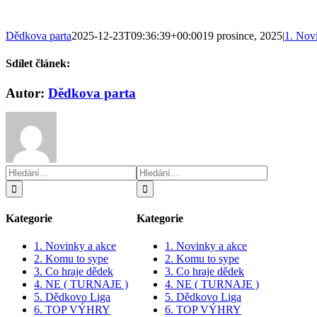
Dědkova parta
2025-12-23T09:36:39+00:00
19 prosince, 2025
|
1. Nov
Sdílet článek:
Facebook
Twitter
Reddit
LinkedIn
WhatsApp
Telegram
Tumblr
Pinterest
Vk
E-
Autor:
Dědkova parta
mail
Hledat:
Hledat:
Kategorie
Kategorie
1. Novinky a akce
1. Novinky a akce
2. Komu to sype
2. Komu to sype
3. Co hraje dědek
3. Co hraje dědek
4. NE ( TURNAJE )
4. NE ( TURNAJE )
5. Dědkovo Liga
5. Dědkovo Liga
6. TOP VÝHRY
6. TOP VÝHRY