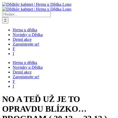
Přeskočit
na
obsah
Hledat:
Herna u dědka
Novinky u Dědka
Denní akce
Zaregistrujte se!
F
I
Herna u dědka
Novinky u Dědka
Denní akce
Zaregistrujte se!
F
I
NO A TEĎ UŽ JE TO
OPRAVDU BLÍZKO…