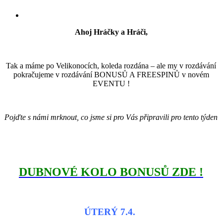
Zobrazit
větší
Ahoj Hráčky a Hráči,
obrázek
Tak a máme po Velikonocích, koleda rozdána – ale my v rozdávání
pokračujeme v rozdávání BONUSŮ A FREESPINŮ v novém
EVENTU !
Pojďte s námi mrknout, co jsme si pro Vás připravili pro tento týden
DUBNOVÉ KOLO BONUSŮ ZDE !
ÚTERÝ 7.4.