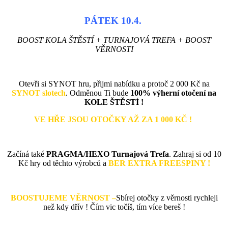
PÁTEK 10.4.
BOOST KOLA ŠTĚSTÍ + TURNAJOVÁ TREFA + BOOST
VĚRNOSTI
Otevři si SYNOT hru, přijmi nabídku a protoč 2 000 Kč na
SYNOT slotech
. Odměnou Ti bude
100% výherní otočení na
KOLE ŠTĚSTÍ !
VE HŘE JSOU OTOČKY AŽ ZA 1 000 KČ !
Začíná také
PRAGMA/HEXO Turnajová Trefa
. Zahraj si od 10
Kč hry od těchto výrobců a
BER EXTRA FREESPINY !
BOOSTUJEME VĚRNOST –
Sbírej otočky z věrnosti rychleji
než kdy dřív ! Čím vic točíš, tím více bereš !