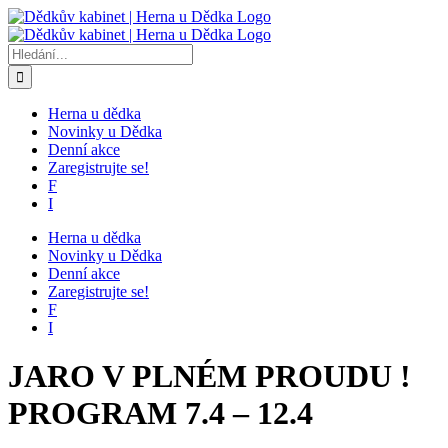
Přeskočit
na
obsah
Hledat:
Herna u dědka
Novinky u Dědka
Denní akce
Zaregistrujte se!
F
I
Herna u dědka
Novinky u Dědka
Denní akce
Zaregistrujte se!
F
I
JARO V PLNÉM PROUDU !
PROGRAM 7.4 – 12.4