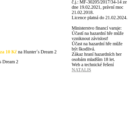
č.j.: MF-30205/2017/34-14 ze
dne 19.02.2021, právní moc
21.02.2018.
Licence platná do 21.02.2024.
Ministerstvo financí varuje:
Účastí na hazardní hře může
vzniknout závislost!
Účast na hazardní hře může
být škodlivá.
a 10 Kč
na Hunter´s Dream 2
Zákaz hraní hazardních her
osobám mladším 18 let.
s Dream 2
Web a technické řešení
NATALIS