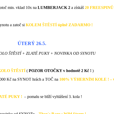
toč min. vklad 10x na
LUMBERJACK 2
a získáš
20 FREESPINŮ z
Synotu a zatoč si
KOLEM ŠTĚSTÍ úplně ZADARMO !
ÚTERÝ 26.5.
LO ŠTĚSTÍ + ZLATÉ PUKY + NOVINKA OD SYNOTU
KOLO ŠTĚSTÍ
(
POZOR OTOČKY v hodnotě 2 Kč !
)
1 000 Kč na SYNOT hrách a TOČ na
100% VÝHERNÍM KOLE ! – ve hř
ATÉ PUKY !
– pomalu se blíží vyhlášení 3. kola !
e novinku od SYNOTu –
Thor´s Rage : Wild Storm !