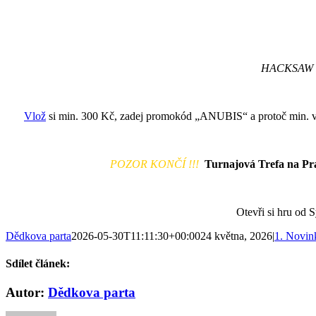
HACKSAW 
Vlož
si min. 300 Kč, zadej promokód „ANUBIS“ a protoč min. v
POZOR KONČÍ !!!
Turnajová Trefa na Pr
Otevři si hru od 
Dědkova parta
2026-05-30T11:11:30+00:00
24 května, 2026
|
1. Novin
Sdílet článek:
Facebook
Twitter
Reddit
LinkedIn
WhatsApp
Telegram
Tumblr
Pinterest
Vk
E-
Autor:
Dědkova parta
mail