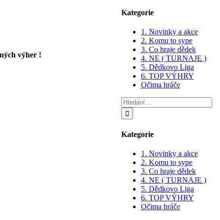
Kategorie
1. Novinky a akce
2. Komu to sype
3. Co hraje dědek
ných výher !
4. NE ( TURNAJE )
5. Dědkovo Liga
6. TOP VÝHRY
Očima hráče
Hledat:
Kategorie
1. Novinky a akce
2. Komu to sype
3. Co hraje dědek
4. NE ( TURNAJE )
5. Dědkovo Liga
6. TOP VÝHRY
Očima hráče