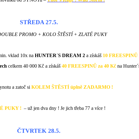
STŘEDA 27.5.
DOUBLE PROMO + KOLO ŠTĚSTÍ + ZLATÉ PUKY
in. vklad 10x na
HUNTER´S DREAM 2
a získáš
10 FREESPINŮ z
ech
celkem 40 000 Kč a získáš
40 FREESPINŮ za 40 Kč
na Hunter´
Synotu a zatoč si
KOLEM ŠTĚSTÍ úplně ZADARMO !
É PUKY !
– už jen dva dny ! Je jich třeba 77 a více !
ČTVRTEK 28.5.