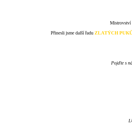
obrázek
Mistrovství
Přinesli jsme další řadu
ZLATÝCH PUK
Pojďte s ná
L