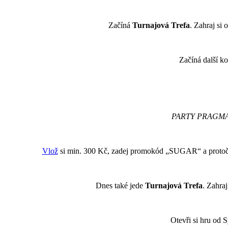
Začíná
Turnajová Trefa
. Zahraj si
Začíná další k
PARTY PRAGMA
Vlož
si min. 300 Kč, zadej promokód „SUGAR“ a protoč
Dnes také jede
Turnajová Trefa
. Zahra
Otevři si hru od 