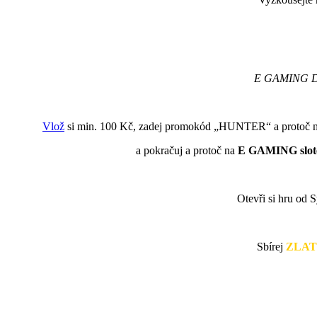
E GAMING 
Vlož
si min. 100 Kč, zadej promokód „HUNTER“ a protoč m
a pokračuj a protoč na
E GAMING slot
Otevři si hru od 
Sbírej
ZLAT