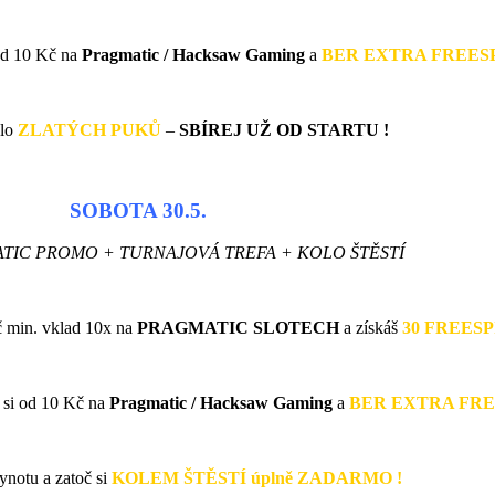
 od 10 Kč na
Pragmatic / Hacksaw Gaming
a
BER EXTRA FREESP
olo
ZLATÝCH PUKŮ
–
SBÍREJ UŽ OD STARTU !
SOBOTA 30.5.
TIC PROMO + TURNAJOVÁ TREFA + KOLO ŠTĚSTÍ
 min. vklad 10x na
PRAGMATIC SLOTECH
a získáš
30 FREESPI
j si od 10 Kč na
Pragmatic / Hacksaw Gaming
a
BER EXTRA FRE
Synotu a zatoč si
KOLEM ŠTĚSTÍ úplně ZADARMO !