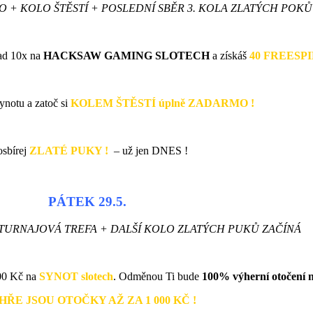
+ KOLO ŠTĚSTÍ + POSLEDNÍ SBĚR 3. KOLA ZLATÝCH POKŮ
ad 10x na
HACKSAW GAMING SLOTECH
a získáš
40
FREESPIN
Synotu a zatoč si
KOLEM ŠTĚSTÍ úplně ZADARMO !
osbírej
ZLATÉ PUKY !
– už jen DNES !
PÁTEK 29.5.
 TURNAJOVÁ TREFA + DALŠÍ KOLO ZLATÝCH PUKŮ ZAČÍNÁ
000 Kč na
SYNOT slotech
. Odměnou Ti bude
100% výherní otočení
HŘE JSOU OTOČKY AŽ ZA 1 000 KČ !