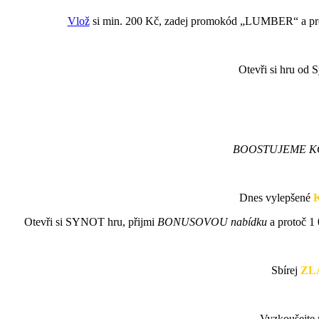
Vlož
si min. 200 Kč, zadej promokód „LUMBER“ a pro
Otevři si hru od 
BOOSTUJEME KO
Dnes vylepšené
Otevři si SYNOT hru, přijmi
BONUSOVOU nabídku
a protoč 
Sbírej
ZL
Vyzkoušejt