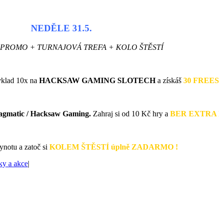
NEDĚLE 31.5.
PROMO + TURNAJOVÁ TREFA + KOLO ŠTĚSTÍ
klad 10x na
HACKSAW GAMING SLOTECH
a získáš
30 FREES
agmatic / Hacksaw Gaming.
Zahraj si od 10 Kč hry a
BER EXTRA 
Synotu a zatoč si
KOLEM ŠTĚSTÍ úplně ZADARMO !
ky a akce
|