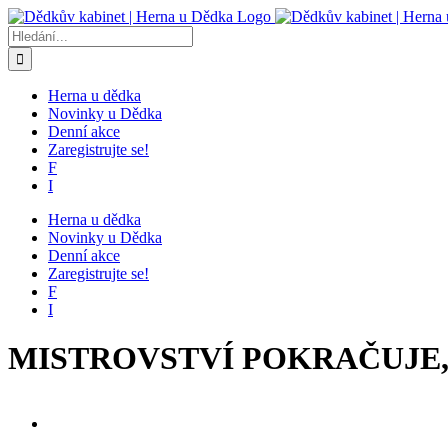
Přeskočit
na
Hledat:
obsah
Herna u dědka
Novinky u Dědka
Denní akce
Zaregistrujte se!
F
I
Herna u dědka
Novinky u Dědka
Denní akce
Zaregistrujte se!
F
I
MISTROVSTVÍ POKRAČUJE, Z
Zobrazit
větší