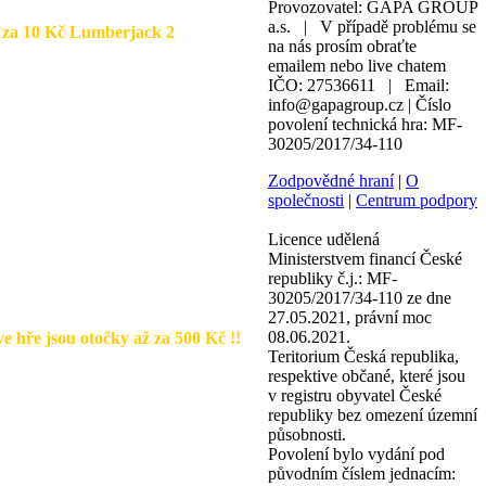
Provozovatel: GAPA GROUP
a.s. | V případě problému se
a 10 Kč Lumberjack 2
na nás prosím obraťte
emailem nebo live chatem
IČO: 27536611 | Email:
info@gapagroup.cz | Číslo
povolení technická hra: MF-
30205/2017/34-110
Zodpovědné hraní
|
O
společnosti
|
Centrum podpory
Licence udělená
Ministerstvem financí České
republiky č.j.: MF-
30205/2017/34-110 ze dne
27.05.2021, právní moc
08.06.2021.
e jsou otočky až za 500 Kč !!
Teritorium Česká republika,
respektive občané, které jsou
v registru obyvatel České
republiky bez omezení územní
působnosti.
Povolení bylo vydání pod
původním číslem jednacím: